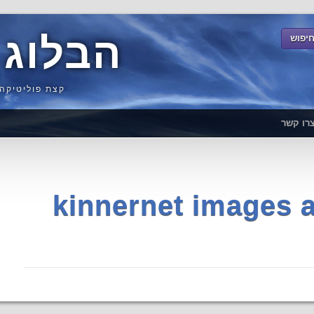
הבלוג 
קצת פוליטיקה,
רו קשר
kinnernet images a