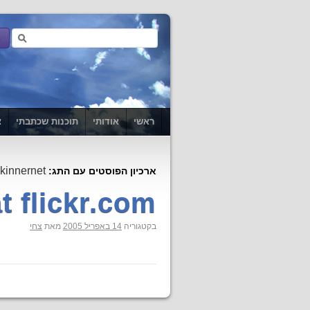
ראשי
אודותי
תוכנות שכתבתי
צ
kinnernet
ארכיון הפוסטים עם התג:
t flickr.com
בקטגוריה
14 באפריל 2005
מאת
צחי