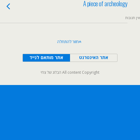
A piece of archeology
אין תגובות
חזור להתחלה
אתר האינטרנט
אתר מותאם לנייד
All content Copyright הבלוג של צחי