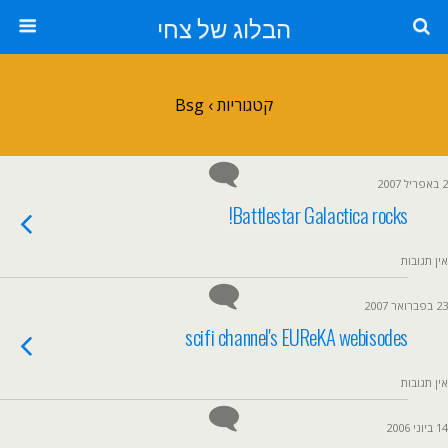
הבלוג של צחי
קטגוריות ›
Bsg
2 באפריל 2007
Battlestar Galactica rocks!
אין תגובות
23 בפברואר 2007
scifi channel's EUReKA webisodes
אין תגובות
14 ביוני 2006