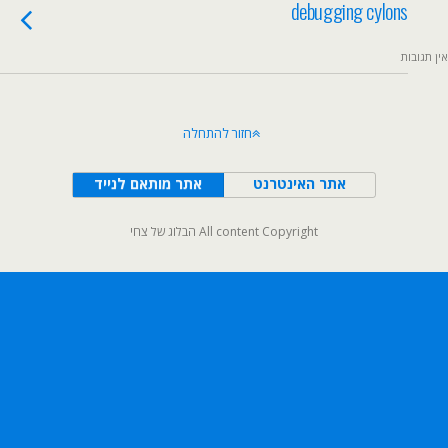
debugging cylons
אין תגובות
חזור להתחלה
אתר האינטרנט
אתר מותאם לנייד
All content Copyright הבלוג של צחי